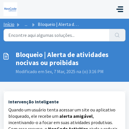
Ir para o conteúdo principal
Início
...
Bloqueio | Alerta de atividades nocivas ou proibidas
Bloqueio | Alerta de atividades
nocivas ou proibidas
Modificado em Sex, 7 Mar, 2025 na (o) 3:16 PM
Intervenção Inteligente
Quando um usuário tenta acessar um site ou aplicativo
bloqueado, ele recebe um
alerta amigável
,
incentivando-o a focar em suas atividades produtivas.
Com esse recurso, o
NeoCode Activities
ajuda a reduzir